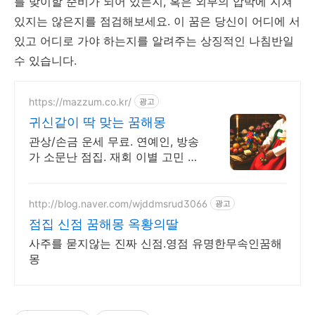
를 맞이할 준비가 되어 있는지, 혹은 외부의 압박에 지쳐
있지는 않은지를 점검해보세요. 이 꿈은 당신이 어디에 서
있고 어디로 가야 하는지를 알려주는 상징적인 나침반일
수 있습니다.
https://mazzum.co.kr/
광고
귀신같이 딱 맞는 꿈해몽
관상/손금 운세 무료. 연예인, 방송
가 소문난 점집. 재회 이별 고민 끝!
24시간 공짜 상담, 무료운세, 전화
신점, 전화사주, 타로
http://blog.naver.com/wjddmsrud3066
광고
점집 신점 꿈해몽 옥황의딸
사주를 묻지않는 진짜 신점.영점 유명한무속인꿈해
몽