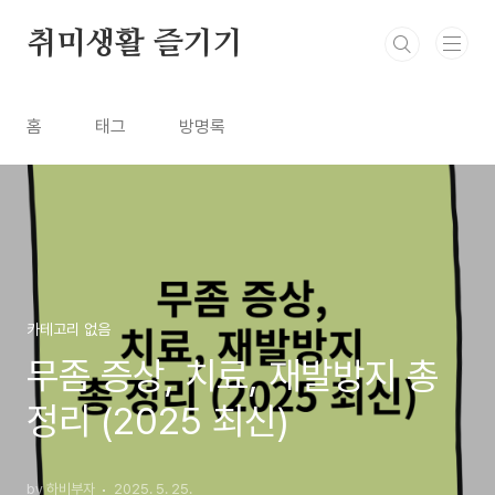
본문 바로가기
취미생활 즐기기
홈
태그
방명록
카테고리 없음
무좀 증상, 치료, 재발방지 총
정리 (2025 최신)
by 하비부자
2025. 5. 25.