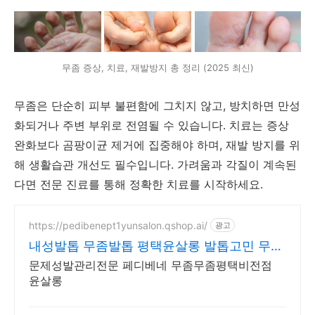
무좀 증상, 치료, 재발방지 총 정리 (2025 최신)
무좀은 단순히 피부 불편함에 그치지 않고, 방치하면 만성
화되거나 주변 부위로 전염될 수 있습니다. 치료는 증상
완화보다 곰팡이균 제거에 집중해야 하며, 재발 방지를 위
해 생활습관 개선도 필수입니다. 가려움과 각질이 계속된
다면 전문 진료를 통해 정확한 치료를 시작하세요.
https://pedibenept1yunsalon.qshop.ai/
광고
내성발톱 무좀발톱 평택윤살롱 발톱고민 무료
상담 환영합니다
문제성발관리전문 페디베네 무좀무좀평택비전점
윤살롱