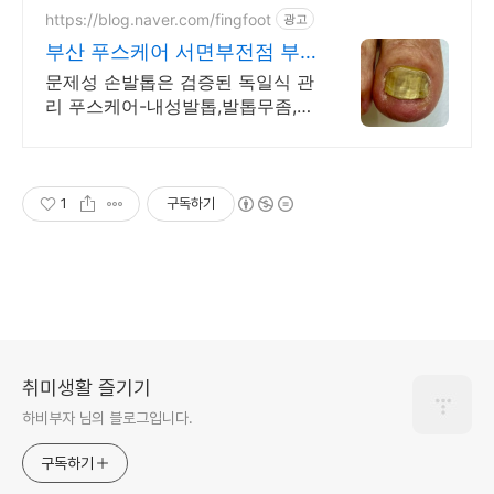
https://blog.naver.com/fingfoot
광고
부산 푸스케어 서면부전점 부
산발톱무좀 서면발톱무좀
문제성 손발톱은 검증된 독일식 관
리 푸스케어-내성발톱,발톱무좀,멍
든발톱,악성각질
1
구독하기
취미생활 즐기기
하비부자 님의 블로그입니다.
구독하기