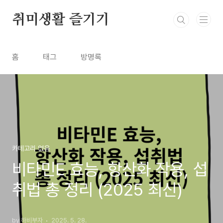
본문 바로가기
취미생활 즐기기
홈
태그
방명록
카테고리 없음
비타민E 효능, 항산화 작용, 섭
취법 총 정리 (2025 최신)
by 하비부자
2025. 5. 28.