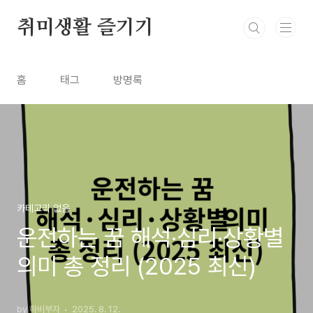
본문 바로가기
취미생활 즐기기
홈
태그
방명록
카테고리 없음
운전하는 꿈 해석·심리·상황별
의미 총 정리 (2025 최신)
by 하비부자
2025. 8. 12.