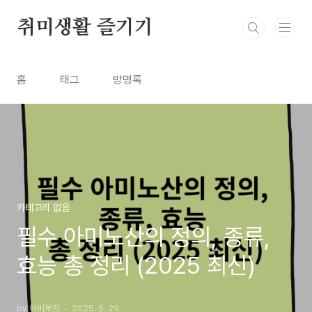
본문 바로가기
취미생활 즐기기
홈
태그
방명록
카테고리 없음
필수 아미노산의 정의, 종류,
효능 총 정리 (2025 최신)
by 하비부자
2025. 5. 29.